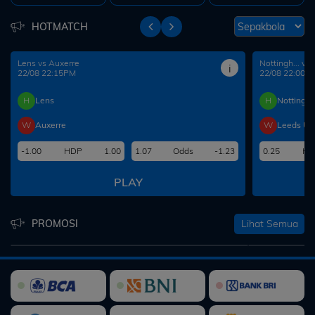
HOTMATCH
Lens vs Auxerre
Nottingh... vs 
i
22/08 22:15PM
22/08 22:00P
H
Lens
H
Nottingh
W
Auxerre
W
Leeds Un
-1.00
HDP
1.00
1.07
Odds
-1.23
0.25
HD
PLAY
Lihat Semua
PROMOSI