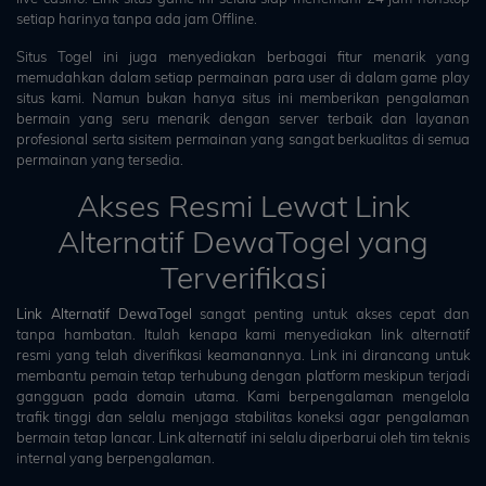
setiap harinya tanpa ada jam Offline.
Situs Togel ini juga menyediakan berbagai fitur menarik yang
memudahkan dalam setiap permainan para user di dalam game play
situs kami. Namun bukan hanya situs ini memberikan pengalaman
bermain yang seru menarik dengan server terbaik dan layanan
profesional serta sisitem permainan yang sangat berkualitas di semua
permainan yang tersedia.
Akses Resmi Lewat Link
Alternatif DewaTogel yang
Terverifikasi
Link Alternatif DewaTogel
sangat penting untuk akses cepat dan
tanpa hambatan. Itulah kenapa kami menyediakan link alternatif
resmi yang telah diverifikasi keamanannya. Link ini dirancang untuk
membantu pemain tetap terhubung dengan platform meskipun terjadi
gangguan pada domain utama. Kami berpengalaman mengelola
trafik tinggi dan selalu menjaga stabilitas koneksi agar pengalaman
bermain tetap lancar. Link alternatif ini selalu diperbarui oleh tim teknis
internal yang berpengalaman.