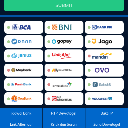
SUBMIT
Jadwal Bank
RTP Dewatogel
Bukti JP
Link Alternatif
Kritik dan Saran
Zona Dewatogel