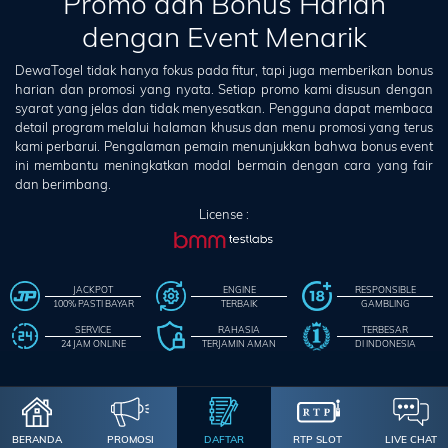
Promo dan Bonus Harian
dengan Event Menarik
DewaTogel tidak hanya fokus pada fitur, tapi juga memberikan bonus
harian dan promosi yang nyata. Setiap promo kami disusun dengan
syarat yang jelas dan tidak menyesatkan. Pengguna dapat membaca
detail program melalui halaman khusus dan menu promosi yang terus
kami perbarui. Pengalaman pemain menunjukkan bahwa bonus event
ini membantu meningkatkan modal bermain dengan cara yang fair
dan berimbang.
License :
JACKPOT
ENGINE
RESPONSIBLE
100% PASTI BAYAR
TERBAIK
GAMBLING
SERVICE
RAHASIA
TERBESAR
24 JAM ONLINE
TERJAMIN AMAN
DI INDONESIA
BERANDA
PROMOSI
DAFTAR
RTP SLOT
LIVE CHAT