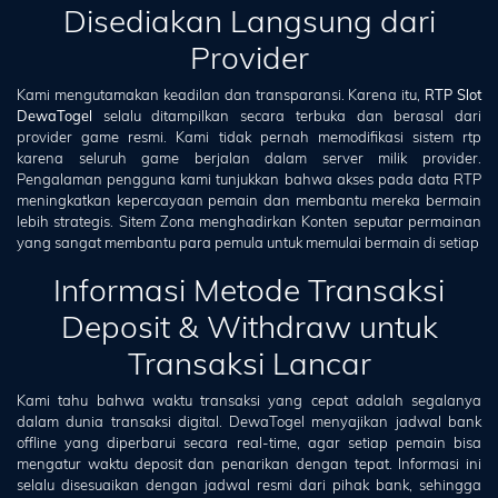
Disediakan Langsung dari
Provider
Kami mengutamakan keadilan dan transparansi. Karena itu,
RTP Slot
DewaTogel
selalu ditampilkan secara terbuka dan berasal dari
provider game resmi. Kami tidak pernah memodifikasi sistem rtp
karena seluruh game berjalan dalam server milik provider.
Pengalaman pengguna kami tunjukkan bahwa akses pada data RTP
meningkatkan kepercayaan pemain dan membantu mereka bermain
lebih strategis. Sitem Zona menghadirkan Konten seputar permainan
yang sangat membantu para pemula untuk memulai bermain di setiap
Informasi Metode Transaksi
Deposit & Withdraw untuk
Transaksi Lancar
Kami tahu bahwa waktu transaksi yang cepat adalah segalanya
dalam dunia transaksi digital. DewaTogel menyajikan jadwal bank
offline yang diperbarui secara real-time, agar setiap pemain bisa
mengatur waktu deposit dan penarikan dengan tepat. Informasi ini
selalu disesuaikan dengan jadwal resmi dari pihak bank, sehingga