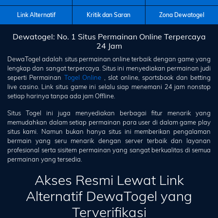
Link Alternatif
Kritik dan Saran
Zona Dewatogel
Dewatogel: No. 1 Situs Permainan Online Terpercaya
24 Jam
DewaTogel
adalah situs permainan online terbaik dengan game yang
lengkap dan sangat terpercaya. Situs ini menyediakan permainan judi
seperti Permainan
Togel Online
, slot online, sportsbook dan betting
live casino. Link situs game ini selalu siap menemani 24 jam nonstop
setiap harinya tanpa ada jam Offline.
Situs Togel ini juga menyediakan berbagai fitur menarik yang
memudahkan dalam setiap permainan para user di dalam game play
situs kami. Namun bukan hanya situs ini memberikan pengalaman
bermain yang seru menarik dengan server terbaik dan layanan
profesional serta sisitem permainan yang sangat berkualitas di semua
permainan yang tersedia.
Akses Resmi Lewat Link
Alternatif DewaTogel yang
Terverifikasi